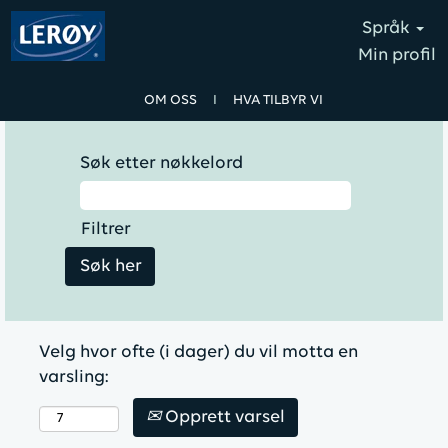
Språk
Min profil
OM OSS
I
HVA TILBYR VI
Søk etter nøkkelord
Filtrer
Velg hvor ofte (i dager) du vil motta en
varsling:
Opprett varsel