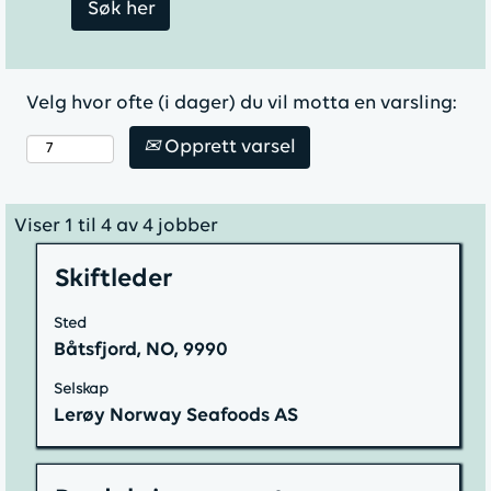
Velg hvor ofte (i dager) du vil motta en varsling:
Opprett varsel
Søkeresultater
Viser 1 til 4 av 4 jobber
for
Tittel
Velg
Skiftleder
"".
med
Viser
Sted
mellomromstasten
1
Båtsfjord, NO, 9990
for
til
å
4
Selskap
vise
Lerøy Norway Seafoods AS
av
det
4
fullstendige
jobber