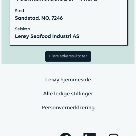
jobbinformasjonen.
med
Sted
mellomromstasten
Sandstad, NO, 7246
for
å
Selskap
vise
Lerøy Seafood Industri AS
det
fullstendige
Flere søkeresultater
innholdet
i
jobbinformasjonen.
Lerøy hjemmeside
Alle ledige stillinger
Personvernerklæring
Å
Å
Å