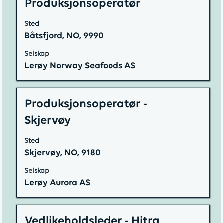
innholdet
Tittel
Velg
Produksjonsoperatør
Bruk
i
med
Tab-
Sted
jobbinformasjonen.
mellomromstasten
tasten
Båtsfjord, NO, 9990
for
til
å
å
Selskap
vise
Lerøy Norway Seafoods AS
navigere
det
i
fullstendige
jobblisten.
innholdet
Tittel
Velg
Produksjonsoperatør -
Velg
i
med
å
Skjervøy
jobbinformasjonen.
mellomromstasten
vise
for
fullstendige
Sted
å
Skjervøy, NO, 9180
detaljer
vise
for
Selskap
det
jobben.
Lerøy Aurora AS
fullstendige
innholdet
i
Tittel
Velg
Vedlikeholdsleder - Hitra