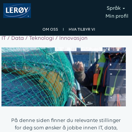
Språk
Min profil
OM OSS
I
HVA TILBYR VI
IT / Data / Teknologi / Innovasjon
På denne siden finner du relevante stillinger
for deg som ønsker å jobbe innen IT, data,